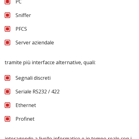
PC
Sniffer
PFCS
Server aziendale
tramite più interfacce alternative, quali:
Segnali discreti
Seriale RS232 / 422
Ethernet
Profinet
interagendo a livello informatico e in tempo reale con i